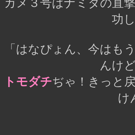
カメ３号はナミダの直
功
「はなぴょん、今はも
んけ
トモダチ
ぢゃ！きっと
け