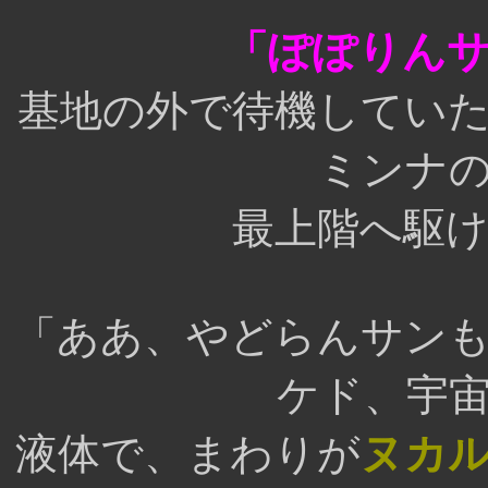
「ぽぽりん
基地の外で待機してい
ミンナ
最上階へ駆
「ああ、やどらんサン
ケド、宇
液体で、まわりが
ヌカ