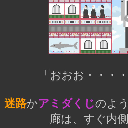
「おおお・・・
迷路
か
アミダくじ
のよ
廊は、すぐ内