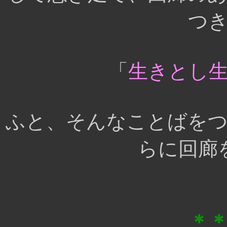
つ
「
生きとし
ふと、そんなことばを
らに回廊
＊