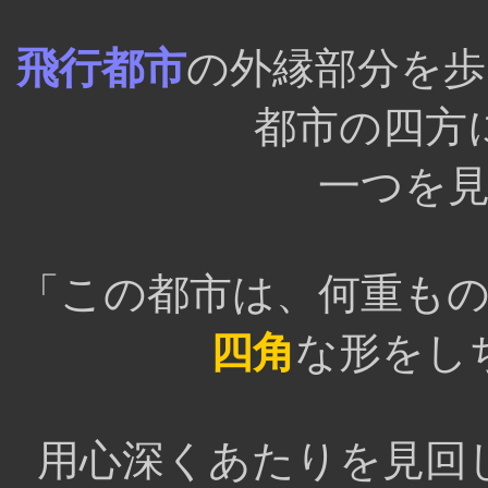
飛行都市
の外縁部分を
都市の四方
一つを
「この都市は、何重も
四角
な形をし
用心深くあたりを見回