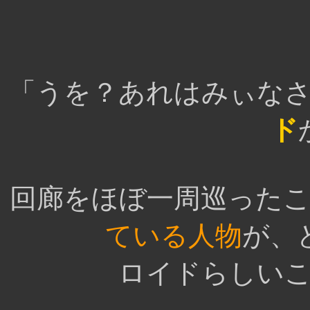
「うを？あれはみぃな
ド
回廊をほぼ一周巡った
ている人物
が、
ロイドらしい