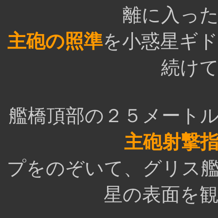
離に入っ
主砲の照準
を小惑星ギ
続け
艦橋頂部の２５メート
主砲射撃
プをのぞいて、グリス
星の表面を