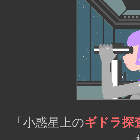
「小惑星上の
ギドラ探