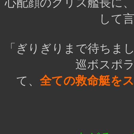
心配顔のグリス艦長に
して
「ぎりぎりまで待ちま
巡ボスポ
て、
全ての救命艇を