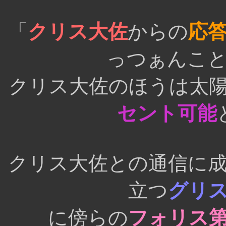
「
クリス大佐
からの
応
っつぁんこ
クリス大佐のほうは太
セント可能
クリス大佐との通信に
立つ
グリ
に傍らの
フォリス