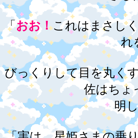
「
おお！
これはまさし
れ
びっくりして目を丸く
佐はちょ
明
「実は、星姫さまの乗