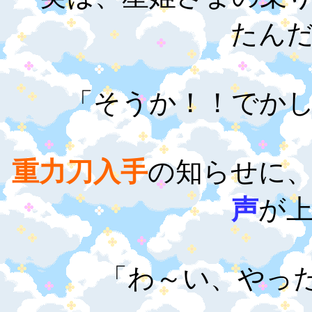
たん
「そうか！！でか
重力刀入手
の知らせに
声
が
「わ～い、やっ