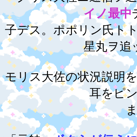
イノ最中
子デス。ポポリン氏ト
星丸ヲ追
モリス大佐の状況説明
耳をピ