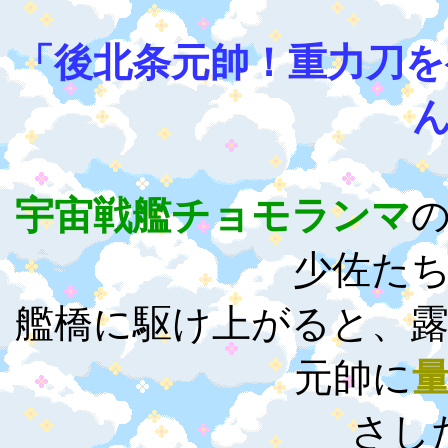
「後北条元帥！重力刀
宇宙戦艦チョモランマ
少佐た
艦橋に駆け上がると、
元帥に
さし