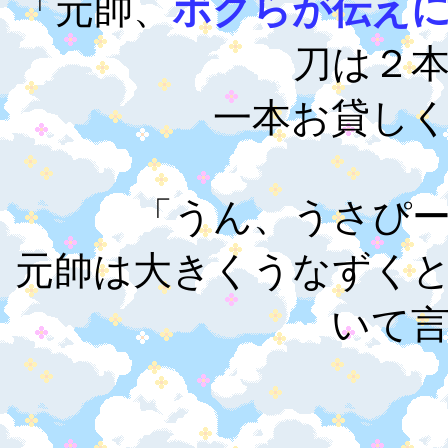
「元帥、
ボクらが伝え
刀は２
一本お貸し
「うん、うさぴ
元帥は大きくうなずく
いて