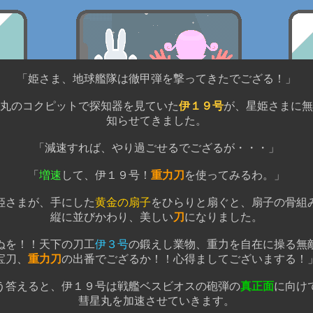
「姫さま、地球艦隊は徹甲弾を撃ってきたでござる！」
丸のコクピットで探知器を見ていた
伊１９号
が、星姫さまに無
知らせてきました。
「減速すれば、やり過ごせるでござるが・・・」
「
増速
して、伊１９号！
重力刀
を使ってみるわ。」
姫さまが、手にした
黄金の扇子
をひらりと扇ぐと、扇子の骨組
縦に並びかわり、美しい
刀
になりました。
ぬを！！天下の刀工
伊３号
の鍛えし業物、重力を自在に操る無
宝刀、
重力刀
の出番でござるか！！心得ましてございまする！
う答えると、伊１９号は戦艦ベスビオスの砲弾の
真正面
に向け
彗星丸を加速させていきます。