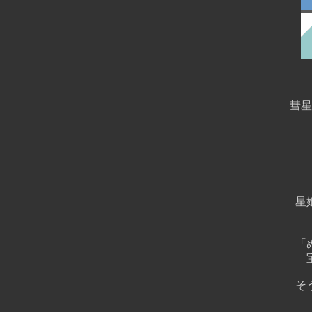
彗星
星
「
そ