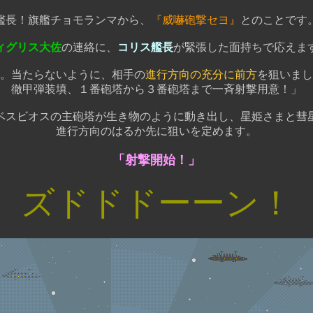
艦長！旗艦チョモランマから、
『威嚇砲撃セヨ』
とのことです
ィグリス大佐
の連絡に、
コリス艦長
が緊張した面持ちで応えま
。当たらないように、相手の
進行方向の充分に前方
を狙いまし
徹甲弾装填、１番砲塔から３番砲塔まで一斉射撃用意！」
ベスビオスの主砲塔が生き物のように動き出し、星姫さまと彗
進行方向のはるか先に狙いを定めます。
「射撃開始！」
ズドドドーーン！