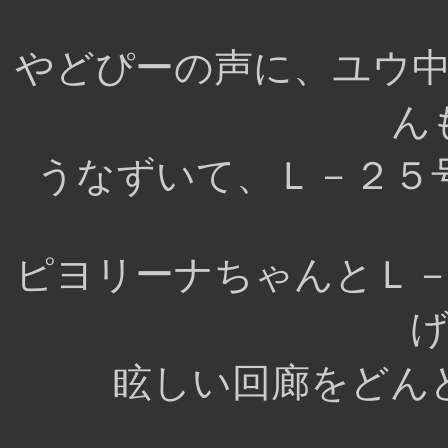
やどぴーの声に、ユウ
ん
うなずいて、Ｌ－２５
ピヨリーナちゃんとＬ
眩しい回廊をどん