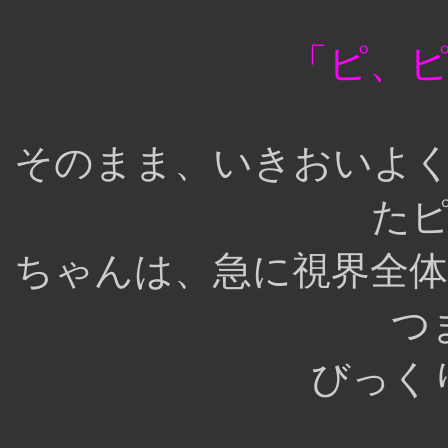
「ピ、
そのまま、いきおいよ
た
ちゃんは、急に視界全
つ
びっく